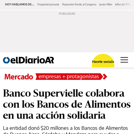
HOY HABLAMOS DE...
Propiedad privada
Represión frente al Congreso
Javier Milei
Jefes del PAMI
Hacete socia/o
Banco Supervielle colabora
con los Bancos de Alimentos
en una acción solidaria
La entidad donó $20 millones a los Bancos de Alimentos
de Buenos Aires, Córdoba y Mendoza para ayudar a