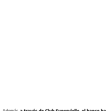
Además,
a través de Club Supervielle, el banco ha