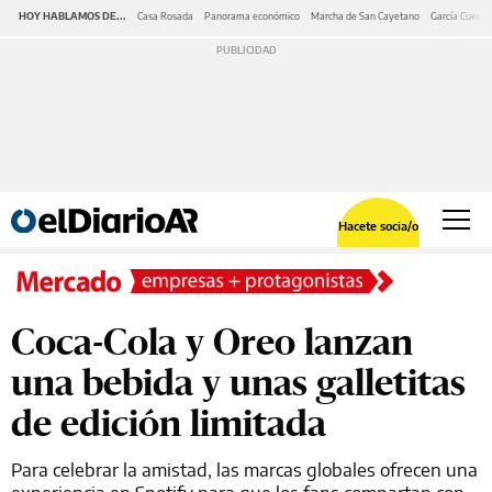
HOY HABLAMOS DE...
Casa Rosada
Panorama económico
Marcha de San Cayetano
García Cuerva
Hacete socia/o
Coca-Cola y Oreo lanzan
una bebida y unas galletitas
de edición limitada
Para celebrar la amistad, las marcas globales ofrecen una
experiencia en Spotify para que los fans compartan con