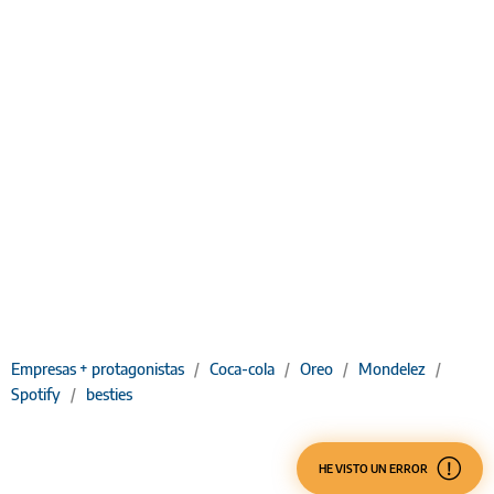
Empresas + protagonistas
/
Coca-cola
/
Oreo
/
Mondelez
/
Spotify
/
besties
HE VISTO UN ERROR