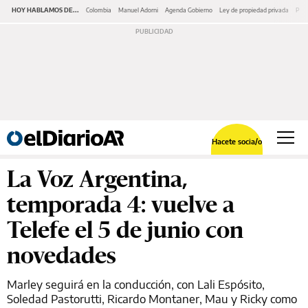
HOY HABLAMOS DE...
Colombia
Manuel Adorni
Agenda Gobierno
Ley de propiedad privada
Pano
Hacete socia/o
La Voz Argentina,
temporada 4: vuelve a
Telefe el 5 de junio con
novedades
Marley seguirá en la conducción, con Lali Espósito,
Soledad Pastorutti, Ricardo Montaner, Mau y Ricky como