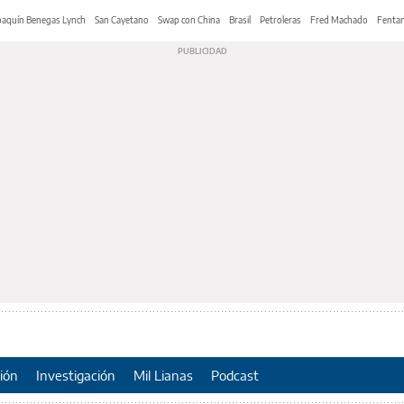
oaquín Benegas Lynch
San Cayetano
Swap con China
Brasil
Petroleras
Fred Machado
Fentan
ión
Investigación
Mil Lianas
Podcast