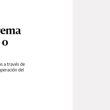
prema
 o
s a través de
uperación del