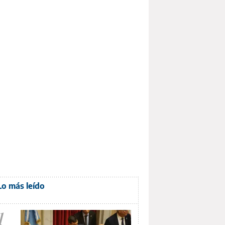
Lo más leído
1