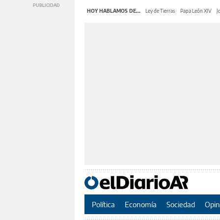
HOY HABLAMOS DE...
Ley de Tierras
Papa León XIV
J
Política
Economía
Sociedad
Opin