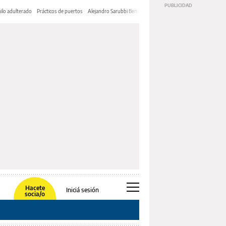
ilo adulterado
Prácticos de puertos
Alejandro Sarubbi Benítez
Hacete
Iniciá sesión
socia/o