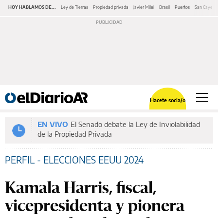
HOY HABLAMOS DE...
Ley de Tierras
Propiedad privada
Javier Milei
Brasil
Puertos
San Cayeta
Hacete socia/o
EN VIVO
El Senado debate la Ley de Inviolabilidad
de la Propiedad Privada
PERFIL - ELECCIONES EEUU 2024
Kamala Harris, fiscal,
vicepresidenta y pionera