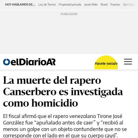
HOY HABLAMOS DE...
Ley de Tierras
Propiedad privada
Javier Milei
Brasil
Puertos
San Cayeta
Hacete socia/o
La muerte del rapero
Canserbero es investigada
como homicidio
El fiscal afirmó que el rapero venezolano Tirone José
González fue “apuñalado antes de caer” y “recibió al
menos un golpe con un objeto contundente que no se
corresponde con el lado en el que su cuerpo cayó”.