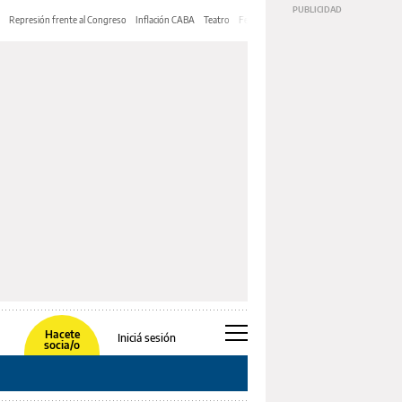
Represión frente al Congreso
Inflación CABA
Teatro
Feria de Editores
Mery Streep
Hacete
Iniciá sesión
socia/o