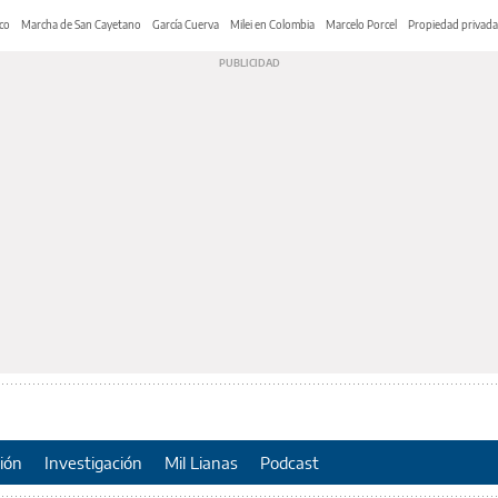
co
Marcha de San Cayetano
García Cuerva
Milei en Colombia
Marcelo Porcel
Propiedad privada
ión
Investigación
Mil Lianas
Podcast