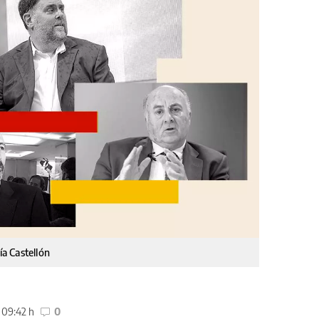
a Castellón
09:42 h
0