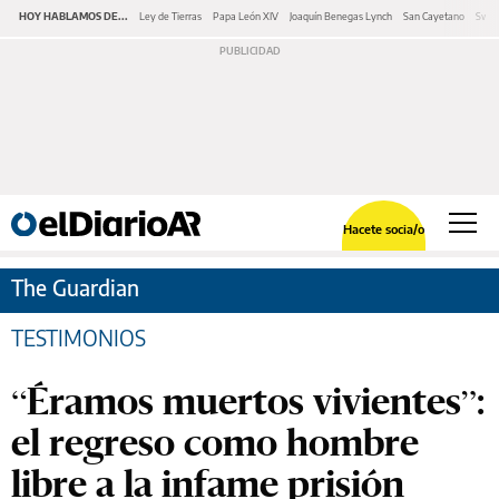
HOY HABLAMOS DE...
Ley de Tierras
Papa León XIV
Joaquín Benegas Lynch
San Cayetano
Swap
Hacete socia/o
The Guardian
TESTIMONIOS
“Éramos muertos vivientes”:
el regreso como hombre
libre a la infame prisión