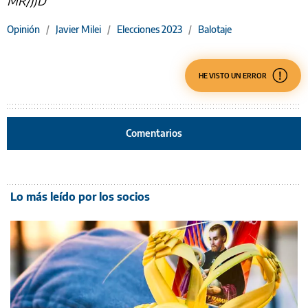
MR/JJD
Opinión
/
Javier Milei
/
Elecciones 2023
/
Balotaje
HE VISTO UN ERROR
Comentarios
Lo más leído por los socios