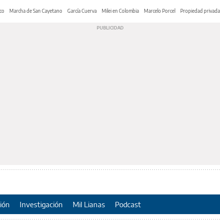
co
Marcha de San Cayetano
García Cuerva
Milei en Colombia
Marcelo Porcel
Propiedad privada
ión
Investigación
Mil Lianas
Podcast