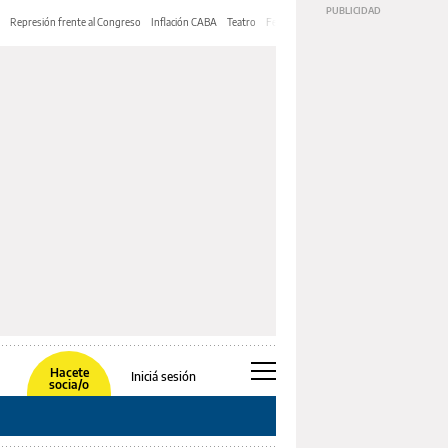
Represión frente al Congreso
Inflación CABA
Teatro
Feria de Editores
Mery Streep
Hacete
Iniciá sesión
socia/o