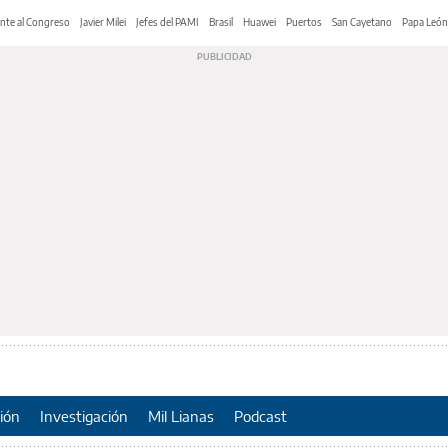
nte al Congreso
Javier Milei
Jefes del PAMI
Brasil
Huawei
Puertos
San Cayetano
Papa León
ión
Investigación
Mil Lianas
Podcast