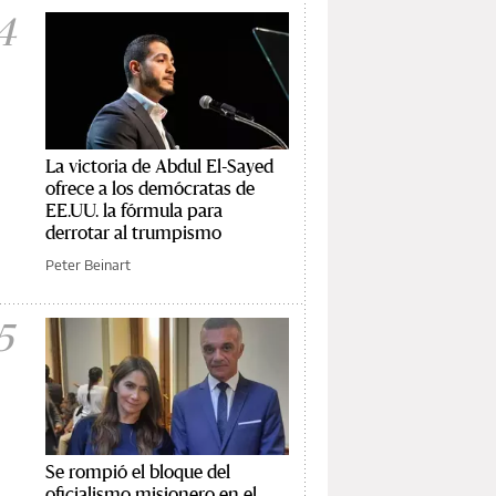
4
La victoria de Abdul El-Sayed
ofrece a los demócratas de
EE.UU. la fórmula para
derrotar al trumpismo
Peter Beinart
5
Se rompió el bloque del
oficialismo misionero en el