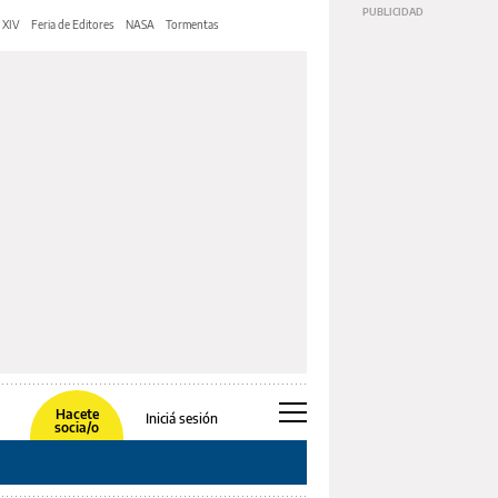
 XIV
Feria de Editores
NASA
Tormentas
Hacete
Iniciá sesión
socia/o