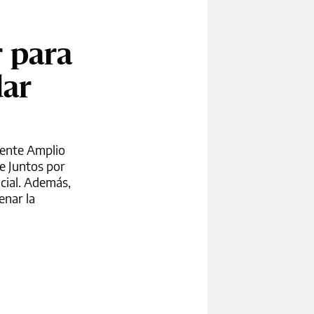
r para
dar
Frente Amplio
de Juntos por
ncial. Además,
enar la