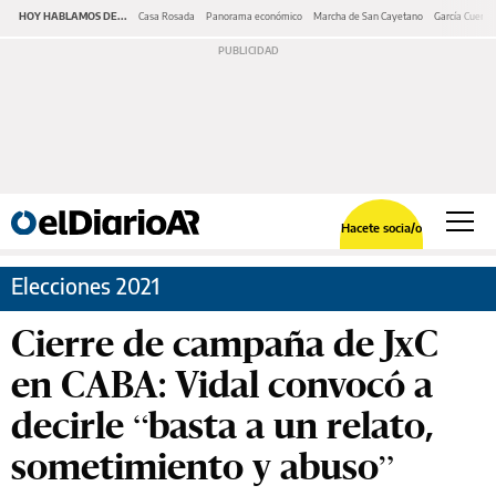
HOY HABLAMOS DE...
Casa Rosada
Panorama económico
Marcha de San Cayetano
García Cuerva
Hacete socia/o
Elecciones 2021
Cierre de campaña de JxC
en CABA: Vidal convocó a
decirle “basta a un relato,
sometimiento y abuso”