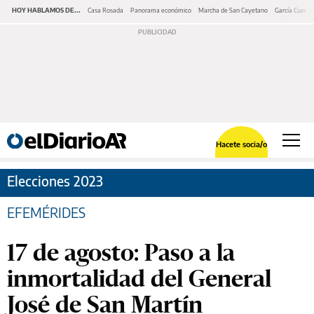
HOY HABLAMOS DE...
Casa Rosada
Panorama económico
Marcha de San Cayetano
García Cuerva
Hacete socia/o
Elecciones 2023
EFEMÉRIDES
17 de agosto: Paso a la
inmortalidad del General
José de San Martín