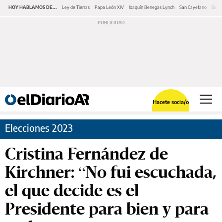
HOY HABLAMOS DE...
Ley de Tierras
Papa León XIV
Joaquín Benegas Lynch
San Cayetano
Swap
Hacete socia/o
Elecciones 2023
Cristina Fernández de
Kirchner: “No fui escuchada,
el que decide es el
Presidente para bien y para