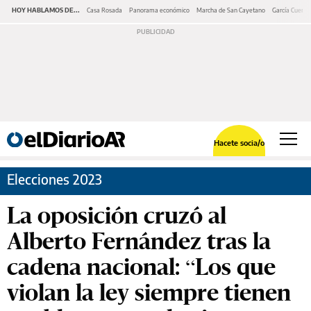
HOY HABLAMOS DE...
Casa Rosada
Panorama económico
Marcha de San Cayetano
García Cuerva
Hacete socia/o
Elecciones 2023
La oposición cruzó al
Alberto Fernández tras la
cadena nacional: “Los que
violan la ley siempre tienen