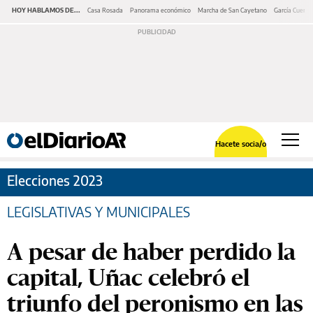
HOY HABLAMOS DE...
Casa Rosada
Panorama económico
Marcha de San Cayetano
García Cuerva
Hacete socia/o
Elecciones 2023
LEGISLATIVAS Y MUNICIPALES
A pesar de haber perdido la
capital, Uñac celebró el
triunfo del peronismo en las