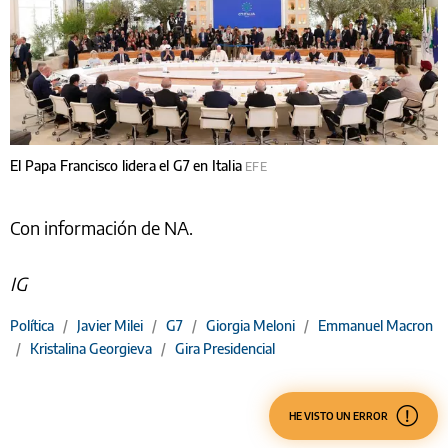
El Papa Francisco lidera el G7 en Italia
EFE
Con información de NA.
IG
Política
/
Javier Milei
/
G7
/
Giorgia Meloni
/
Emmanuel Macron
/
Kristalina Georgieva
/
Gira Presidencial
HE VISTO UN ERROR