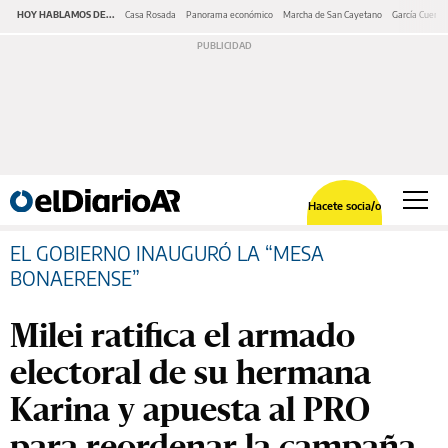
HOY HABLAMOS DE...
Casa Rosada
Panorama económico
Marcha de San Cayetano
García Cuerva
Hacete socia/o
EL GOBIERNO INAUGURÓ LA “MESA
BONAERENSE”
Milei ratifica el armado
electoral de su hermana
Karina y apuesta al PRO
para reordenar la campaña