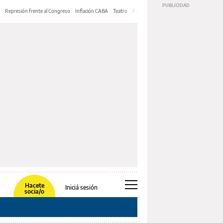
Represión frente al Congreso
Inflación CABA
Teatro
Feria de Editores
Mery Streep
Hacete
Iniciá sesión
socia/o