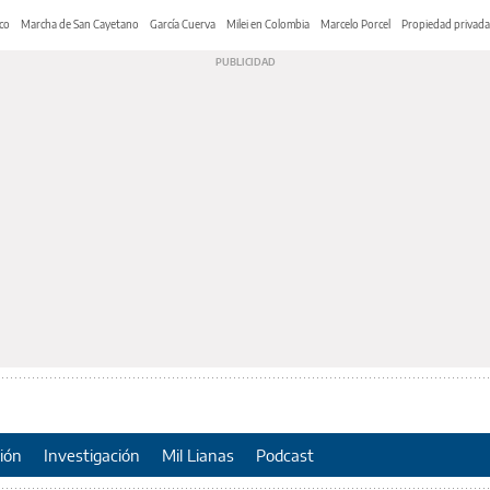
co
Marcha de San Cayetano
García Cuerva
Milei en Colombia
Marcelo Porcel
Propiedad privada
ión
Investigación
Mil Lianas
Podcast