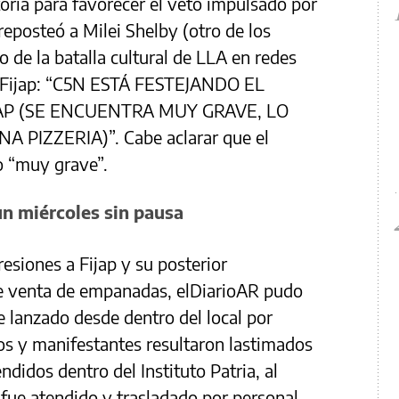
toria para favorecer el veto impulsado por
 reposteó a Milei Shelby (otro de los
o de la batalla cultural de LLA en redes
e Fijap: “C5N ESTÁ FESTEJANDO EL
JAP (SE ENCUENTRA MUY GRAVE, LO
PIZZERIA)”. Cabe aclarar que el
vo “muy grave”.
un miércoles sin pausa
resiones a Fijap y su posterior
e venta de empanadas, elDiarioAR pudo
e lanzado desde dentro del local por
afos y manifestantes resultaron lastimados
ndidos dentro del Instituto Patria, al
 fue atendido y trasladado por personal