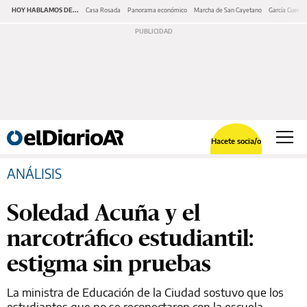
HOY HABLAMOS DE...
Casa Rosada
Panorama económico
Marcha de San Cayetano
García Cuerva
Hacete socia/o
ANÁLISIS
Soledad Acuña y el
narcotráfico estudiantil:
estigma sin pruebas
La ministra de Educación de la Ciudad sostuvo que los
estudiantes que no se reconectaron con la escuela