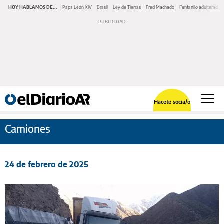
HOY HABLAMOS DE...
Papa León XIV
Brasil
Ley de Tierras
Fred Machado
Fentanilo adulterado
Hacete socia/o
Camiones
24 de febrero de 2025