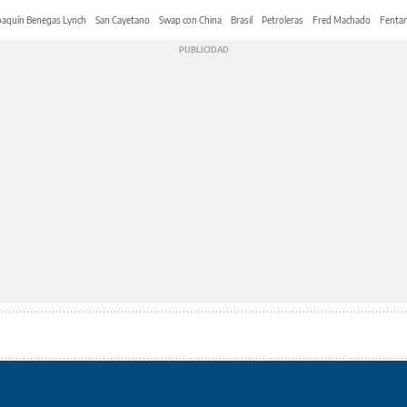
oaquín Benegas Lynch
San Cayetano
Swap con China
Brasil
Petroleras
Fred Machado
Fentan