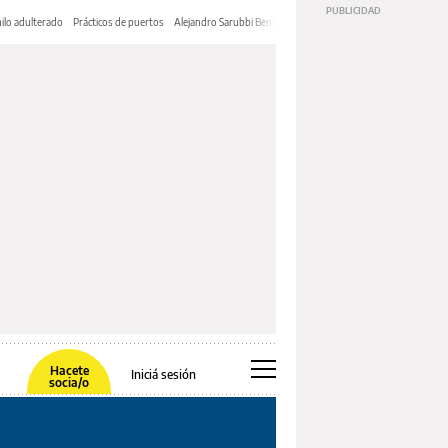
ilo adulterado
Prácticos de puertos
Alejandro Sarubbi Benítez
Hacete
Iniciá sesión
socia/o