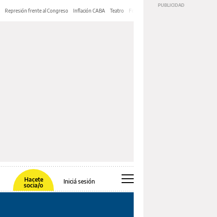
Represión frente al Congreso
Inflación CABA
Teatro
Feria de Editores
Mery Streep
Hacete
Iniciá sesión
socia/o