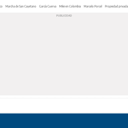
co
Marcha de San Cayetano
García Cuerva
Milei en Colombia
Marcelo Porcel
Propiedad privada