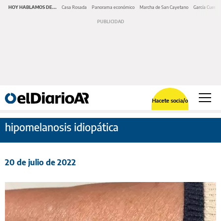
HOY HABLAMOS DE...
Casa Rosada
Panorama económico
Marcha de San Cayetano
García Cuerva
Hacete socia/o
hipomelanosis idiopática
20 de julio de 2022