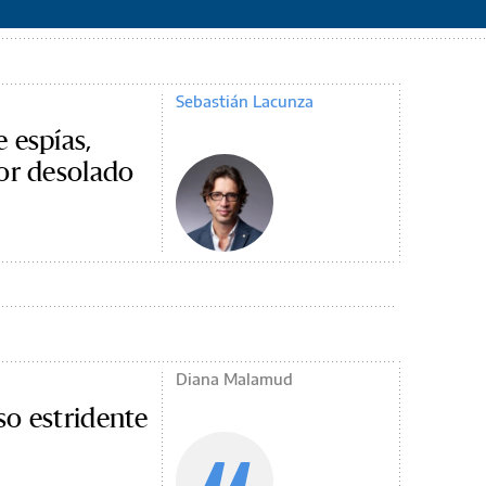
Sebastián Lacunza
 espías,
or desolado
Diana Malamud
so estridente