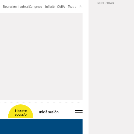
Represión frente al Congreso
Inflación CABA
Teatro
Feria de Editores
Mery Streep
Hacete
Iniciá sesión
socia/o