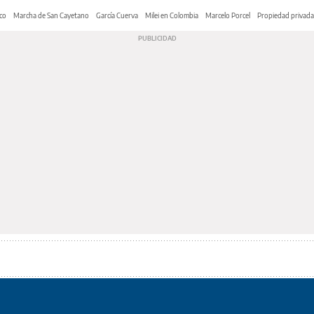
co
Marcha de San Cayetano
García Cuerva
Milei en Colombia
Marcelo Porcel
Propiedad privada