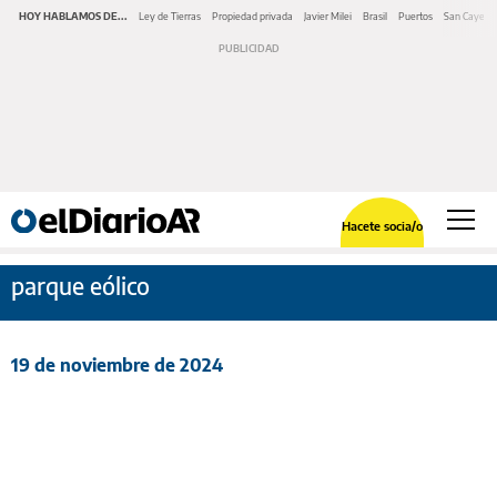
HOY HABLAMOS DE...
Ley de Tierras
Propiedad privada
Javier Milei
Brasil
Puertos
San Cayeta
Hacete socia/o
parque eólico
19 de noviembre de 2024