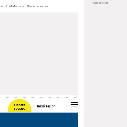
tas
Fred Machado
Día del veterinario
Hacete
Iniciá sesión
socia/o