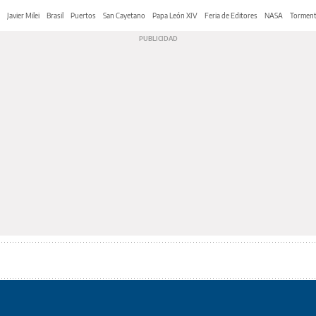
Javier Milei
Brasil
Puertos
San Cayetano
Papa León XIV
Feria de Editores
NASA
Tormen