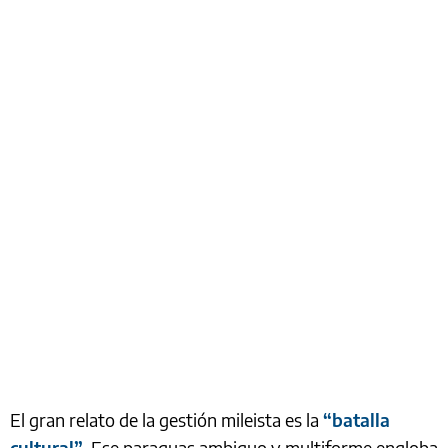
El gran relato de la gestión mileista es la
“batalla
cultural”
. Ese paraguas ambiguo y multiforme engloba