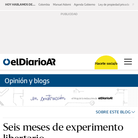
HOY HABLAMOS DE...
Colombia
Manuel Adorni
Agenda Gobierno
Ley de propiedad privada
Pano
Hacete socia/o
Opinión y blogs
SOBRE ESTE BLOG
Seis meses de experimento