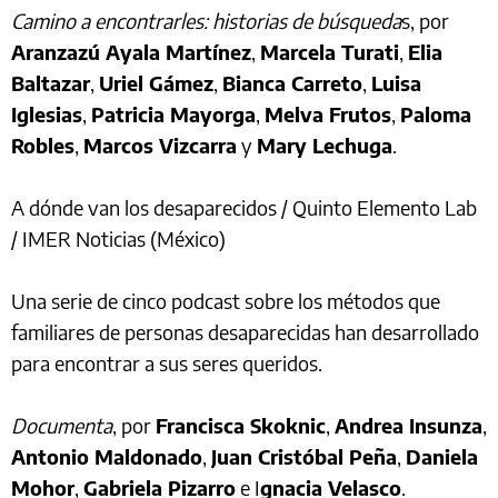
Camino a encontrarles: historias de búsqueda
s, por
Aranzazú Ayala Martínez
,
Marcela Turati
,
Elia
Baltazar
,
Uriel Gámez
,
Bianca Carreto
,
Luisa
Iglesias
,
Patricia Mayorga
,
Melva Frutos
,
Paloma
Robles
,
Marcos Vizcarra
y
Mary Lechuga
.
A dónde van los desaparecidos / Quinto Elemento Lab
/ IMER Noticias (México)
Una serie de cinco podcast sobre los métodos que
familiares de personas desaparecidas han desarrollado
para encontrar a sus seres queridos.
Documenta
, por
Francisca Skoknic
,
Andrea Insunza
,
Antonio Maldonado
,
Juan Cristóbal Peña
,
Daniela
Mohor
,
Gabriela Pizarro
e I
gnacia Velasco
.