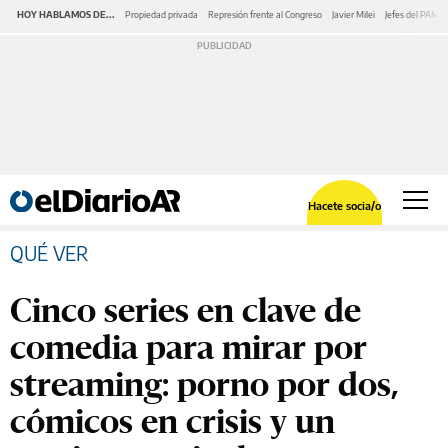
HOY HABLAMOS DE...
Propiedad privada
Represión frente al Congreso
Javier Milei
Jefes del PAMI
Hacete socia/o
QUÉ VER
Cinco series en clave de
comedia para mirar por
streaming: porno por dos,
cómicos en crisis y un