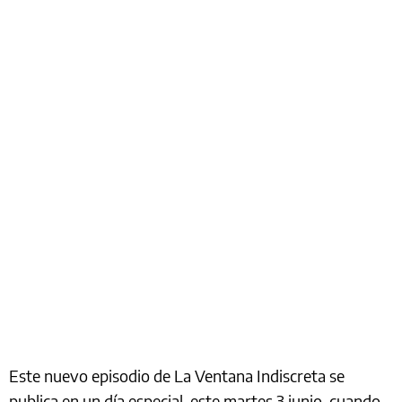
Este nuevo episodio de La Ventana Indiscreta se
publica en un día especial, este martes 3 junio, cuando