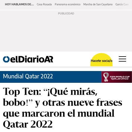
HOY HABLAMOS DE...
Casa Rosada
Panorama económico
Marcha de San Cayetano
García Cuerva
Hacete socia/o
Mundial Qatar 2022
Top Ten: “¡Qué mirás,
bobo!” y otras nueve frases
que marcaron el mundial
Qatar 2022