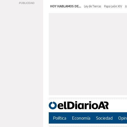
HOY HABLAMOS DE...
Ley de Tierras
Papa León XIV
J
Política
Economía
Sociedad
Opin