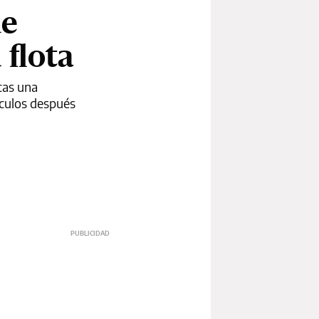
de
 flota
cas una
ículos después