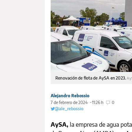
Renovación de flota de AySA en 2023.
Ay
Alejandro Rebossio
7 de febrero de 2024
11:26 h
0
@ale_rebossio
AySA,
la empresa de agua pota