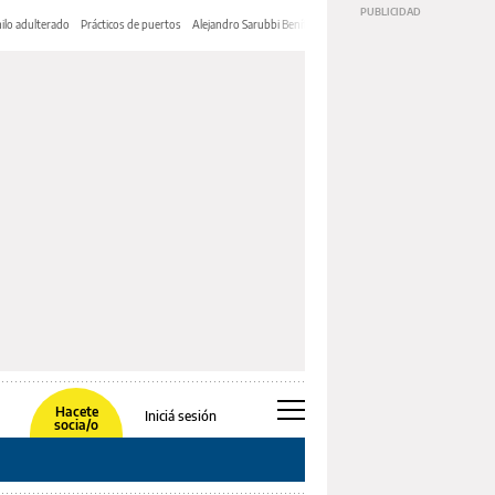
ilo adulterado
Prácticos de puertos
Alejandro Sarubbi Benítez
Hacete
Iniciá sesión
socia/o