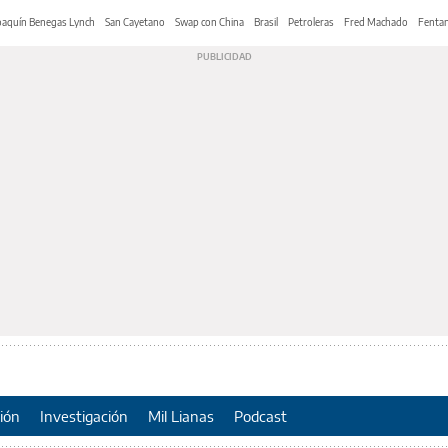
oaquín Benegas Lynch
San Cayetano
Swap con China
Brasil
Petroleras
Fred Machado
Fentan
ión
Investigación
Mil Lianas
Podcast