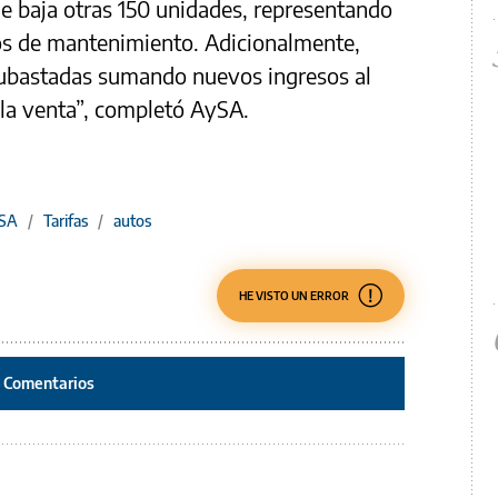
 de baja otras 150 unidades, representando
os de mantenimiento. Adicionalmente,
subastadas sumando nuevos ingresos al
la venta”, completó AySA.
SA
/
Tarifas
/
autos
HE VISTO UN ERROR
Comentarios