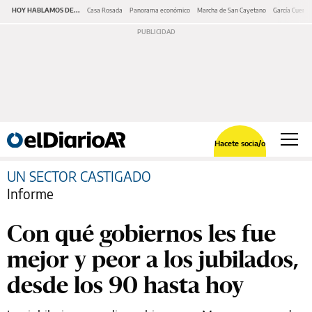
HOY HABLAMOS DE...
Casa Rosada
Panorama económico
Marcha de San Cayetano
García Cuerva
Hacete socia/o
UN SECTOR CASTIGADO
Informe
Con qué gobiernos les fue
mejor y peor a los jubilados,
desde los 90 hasta hoy