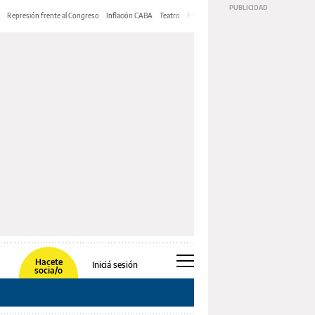
Represión frente al Congreso
Inflación CABA
Teatro
Feria de Editores
Mery Streep
Hacete
Iniciá sesión
socia/o