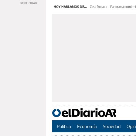
HOY HABLAMOS DE...
Casa Rosada
Panorama económi
Política
Economía
Sociedad
Opin