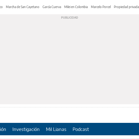
co
Marcha de San Cayetano
García Cuerva
Milei en Colombia
Marcelo Porcel
Propiedad privada
ión
Investigación
Mil Lianas
Podcast