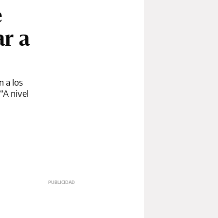
e
ar a
n a los
“A nivel