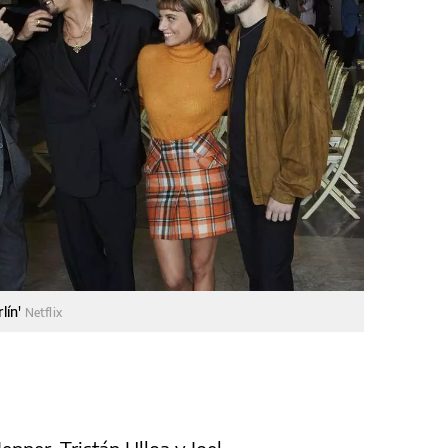
rlín'
Netflix