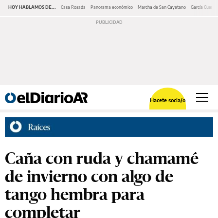
HOY HABLAMOS DE...
Casa Rosada
Panorama económico
Marcha de San Cayetano
García Cuerva
Hacete socia/o
Caña con ruda y chamamé
de invierno con algo de
tango hembra para
completar