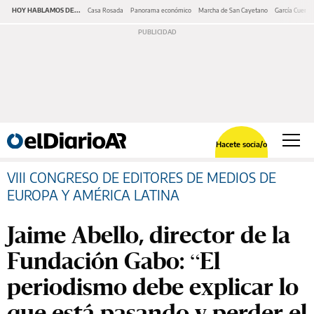
HOY HABLAMOS DE...
Casa Rosada
Panorama económico
Marcha de San Cayetano
García Cuerva
Hacete socia/o
VIII CONGRESO DE EDITORES DE MEDIOS DE
EUROPA Y AMÉRICA LATINA
Jaime Abello, director de la
Fundación Gabo: “El
periodismo debe explicar lo
que está pasando y perder el