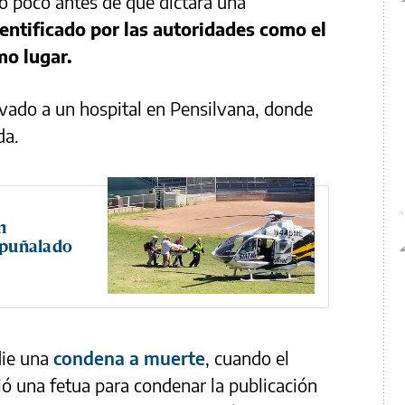
do poco antes de que dictara una
entificado por las autoridades como el
mo lugar.
llevado a un hospital en Pensilvana, donde
da.
n
 apuñalado
die una
condena a muerte
, cuando el
ió una fetua para condenar la publicación