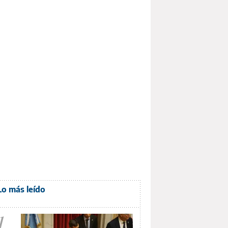
Lo más leído
1