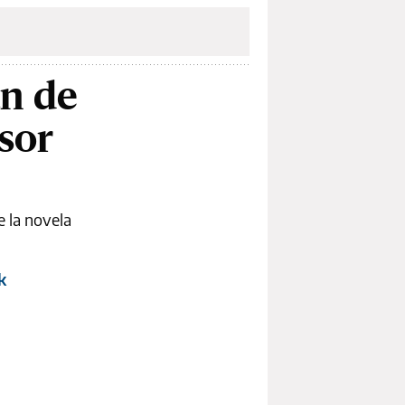
an de
esor
e la novela
k