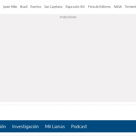
Javier Milei
Brasil
Puertos
San Cayetano
Papa León XIV
Feria de Editores
NASA
Tormen
ión
Investigación
Mil Lianas
Podcast