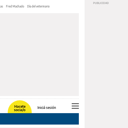
tas
Fred Machado
Día del veterinario
Hacete
Iniciá sesión
socia/o