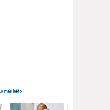
Lo más leído
1