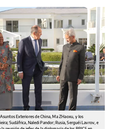
e Asuntos Exteriores de China, Ma ZHaoxu, y los
ieira; Sudáfrica, Naledi Pandor; Rusia, Serguéi Lavrov, e
a reunión de jefes de la diplomacia de los BRICS en