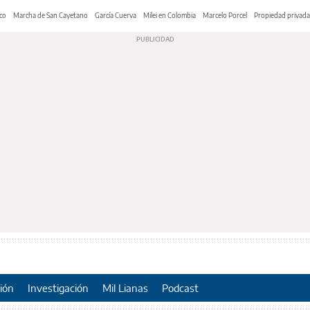
co
Marcha de San Cayetano
García Cuerva
Milei en Colombia
Marcelo Porcel
Propiedad privada
ión
Investigación
Mil Lianas
Podcast