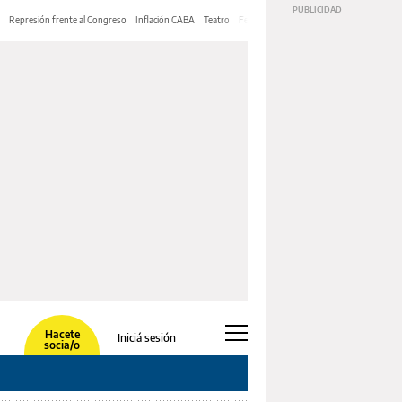
Represión frente al Congreso
Inflación CABA
Teatro
Feria de Editores
Mery Streep
Hacete
Iniciá sesión
socia/o