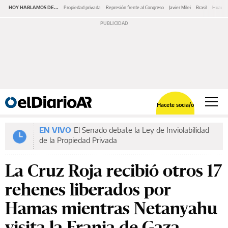
HOY HABLAMOS DE...
Propiedad privada
Represión frente al Congreso
Javier Milei
Brasil
Huawe
Hacete socia/o
EN VIVO
El Senado debate la Ley de Inviolabilidad
de la Propiedad Privada
La Cruz Roja recibió otros 17
rehenes liberados por
Hamas mientras Netanyahu
visita la Franja de Gaza