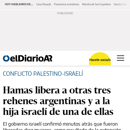
HOY HABLAMOS DE...
Casa Rosada
Panorama económico
Marcha de San Cayetano
García Cuerva
Hacete socia/o
CONFLICTO PALESTINO-ISRAELÍ
Hamas libera a otras tres
rehenes argentinas y a la
hija israelí de una de ellas
El gobierno israelí confirmó minutos atrás que fueron
liberadas diez mujeres, como resultado de la extensión