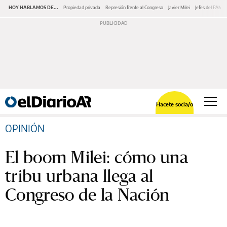
HOY HABLAMOS DE...
Propiedad privada
Represión frente al Congreso
Javier Milei
Jefes del PAMI
Hacete socia/o
OPINIÓN
El boom Milei: cómo una
tribu urbana llega al
Congreso de la Nación