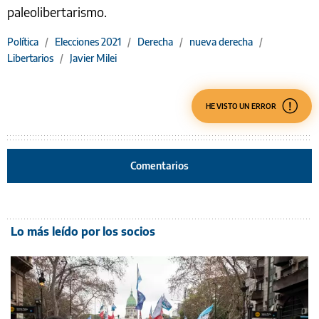
paleolibertarismo.
Política
/
Elecciones 2021
/
Derecha
/
nueva derecha
/
Libertarios
/
Javier Milei
HE VISTO UN ERROR
Comentarios
Lo más leído por los socios