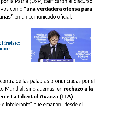
or la Patria (UxP) calificaron al discurso
Davos como
“una verdadera ofensa para
tinas”
en un comunicado oficial.
i insiste:
mino"
 contra de las palabras pronunciadas por el
co Mundial, sino además, en
rechazo a la
jerce La Libertad Avanza (LLA)
o e intolerante” que emanan “desde el