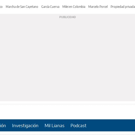
co
Marcha de San Cayetano
García Cuerva
Milei en Colombia
Marcelo Porcel
Propiedad privada
ión
Investigación
Mil Lianas
Podcast