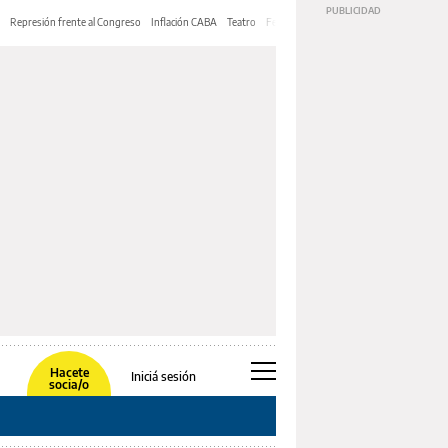
Represión frente al Congreso
Inflación CABA
Teatro
Feria de Editores
Mery Streep
Hacete
Iniciá sesión
socia/o