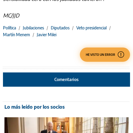
MC/JJD
Política
/
Jubilaciones
/
Diputados
/
Veto presidencial
/
Martín Menem
/
Javier Milei
HE VISTO UN ERROR
Comentarios
Lo más leído por los socios