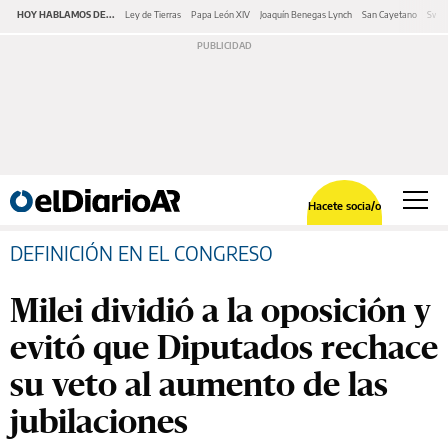
HOY HABLAMOS DE...
Ley de Tierras
Papa León XIV
Joaquín Benegas Lynch
San Cayetano
Swap
Hacete socia/o
DEFINICIÓN EN EL CONGRESO
Milei dividió a la oposición y
evitó que Diputados rechace
su veto al aumento de las
jubilaciones