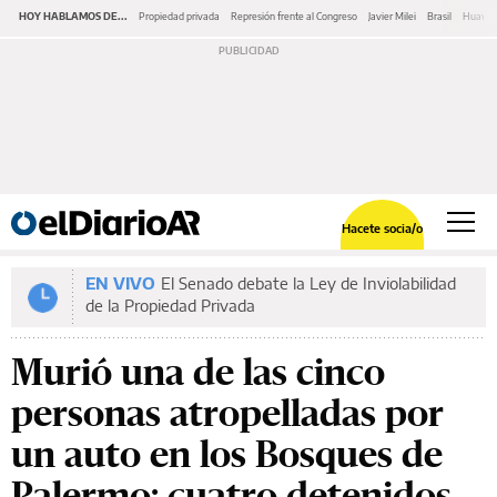
HOY HABLAMOS DE...
Propiedad privada
Represión frente al Congreso
Javier Milei
Brasil
Huawe
Hacete socia/o
EN VIVO
El Senado debate la Ley de Inviolabilidad
de la Propiedad Privada
Murió una de las cinco
personas atropelladas por
un auto en los Bosques de
Palermo: cuatro detenidos