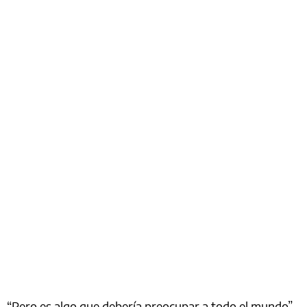
“Pero es algo que debería preocupar a todo el mundo”,