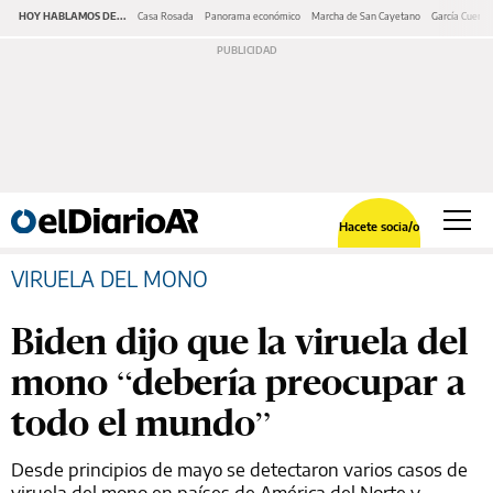
HOY HABLAMOS DE...
Casa Rosada
Panorama económico
Marcha de San Cayetano
García Cuerva
Hacete socia/o
VIRUELA DEL MONO
Biden dijo que la viruela del
mono “debería preocupar a
todo el mundo”
Desde principios de mayo se detectaron varios casos de
viruela del mono en países de América del Norte y