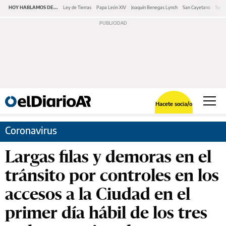
HOY HABLAMOS DE...
Ley de Tierras
Papa León XIV
Joaquín Benegas Lynch
San Cayetano
Swap
Hacete socia/o
Coronavirus
Largas filas y demoras en el
tránsito por controles en los
accesos a la Ciudad en el
primer día hábil de los tres