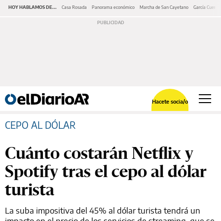
HOY HABLAMOS DE...
Casa Rosada
Panorama económico
Marcha de San Cayetano
García Cuerva
Hacete socia/o
CEPO AL DÓLAR
Cuánto costarán Netflix y
Spotify tras el cepo al dólar
turista
La suba impositiva del 45% al dólar turista tendrá un
impacto en el precio de los servicios de streaming, que se