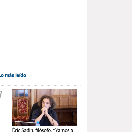
Lo más leído
1
Èric Sadin, filósofo: “Vamos a