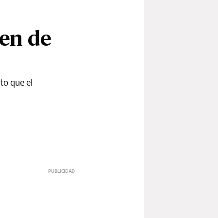
men de
to que el