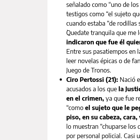
señalado como “uno de los 
testigos como “el sujeto qu
cuando estaba “de rodillas s
`Quedate tranquila que me lo
indicaron que fue él quie
Entre sus pasatiempos en l
leer novelas épicas o de fa
Juego de Tronos.
Ciro Pertossi (21):
Nació e
acusados a los que
la Just
en el crimen,
ya que fue r
“como
el sujeto que le p
piso, en su cabeza, cara,
lo muestran “chuparse los 
por personal policial. Casi