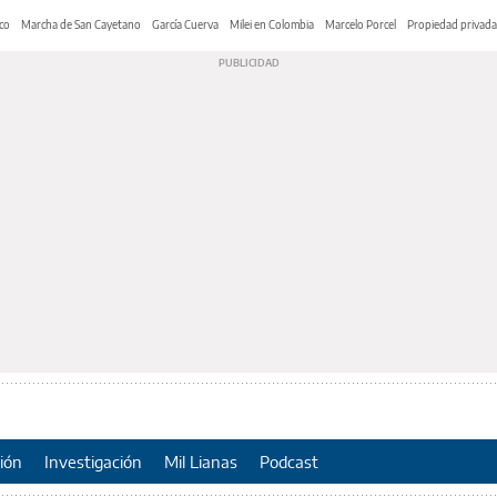
co
Marcha de San Cayetano
García Cuerva
Milei en Colombia
Marcelo Porcel
Propiedad privada
ión
Investigación
Mil Lianas
Podcast