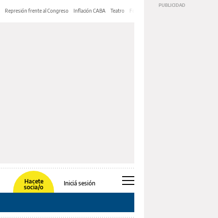
Represión frente al Congreso
Inflación CABA
Teatro
Feria de Editores
Mery Streep
Hacete
Iniciá sesión
socia/o