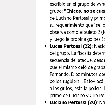
escribió en el grupo de Wh
grupo:
“Chicos, no se cue
de Luciano Pertossi y primo
su requerimiento que “se lo 
observa como el sujeto 2 
y luego le propina golpes (
Lucas Pertossi (22)
: Naci
del grupo. La fiscalía dete
secuencia del ataque, desd
que él mismo dejó de grabar
Fernando. Diez minutos des
de los rugbiers: “Estoy acá
a los gritos, está la policía
primo de Luciano y Ciro Per
Luciano Pertossi (20)
: Na