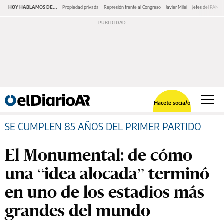
HOY HABLAMOS DE...
Propiedad privada
Represión frente al Congreso
Javier Milei
Jefes del PAMI
Hacete socia/o
SE CUMPLEN 85 AÑOS DEL PRIMER PARTIDO
El Monumental: de cómo
una “idea alocada” terminó
en uno de los estadios más
grandes del mundo